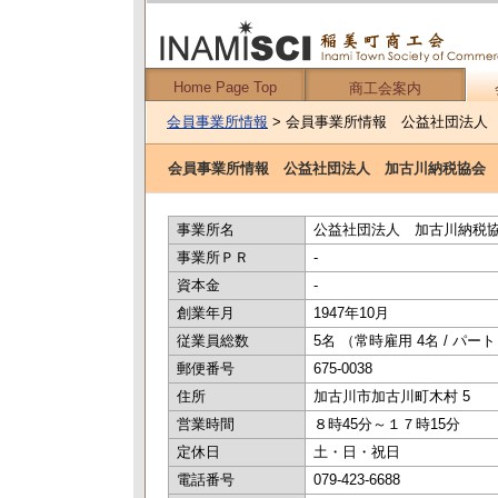
Home Page Top
商工会案内
会員事業所情報
> 会員事業所情報 公益社団法人
会員事業所情報 公益社団法人 加古川納税協会
事業所名
公益社団法人 加古川納税
事業所ＰＲ
-
資本金
-
創業年月
1947年10月
従業員総数
5名 （常時雇用 4名 / パー
郵便番号
675-0038
住所
加古川市加古川町木村 5
営業時間
８時45分～１７時15分
定休日
土・日・祝日
電話番号
079-423-6688