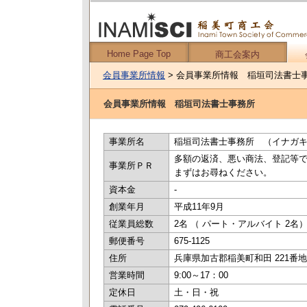
Home Page Top
商工会案内
会員事業所情報
> 会員事業所情報 稲垣司法書士
会員事業所情報 稲垣司法書士事務所
事業所名
稲垣司法書士事務所 （イナガ
多額の返済、悪い商法、登記等
事業所ＰＲ
まずはお尋ねください。
資本金
-
創業年月
平成11年9月
従業員総数
2名 （ パート・アルバイト 2名
郵便番号
675-1125
住所
兵庫県加古郡稲美町和田 221番地
営業時間
9:00～17：00
定休日
土・日・祝