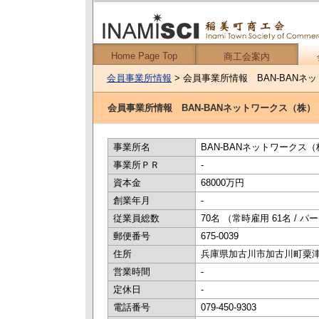
Home Page Top
商工会案内
会員事業所情報
> 会員事業所情報 BAN-BANネ
会員事業所情報 BAN-BANネットワークス（株）
事業所名
BAN-BANネットワーク
事業所ＰＲ
-
資本金
68000万円
創業年月
-
従業員総数
70名 （常時雇用 61名 / 
郵便番号
675-0039
住所
兵庫県加古川市加古川町粟津 
営業時間
-
定休日
-
電話番号
079-450-9303