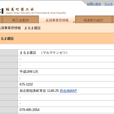
お問い合せ
リンク
商工会案内
会員事業所情報
稲美町の紹介
会員事業所情報 まるま建設
まるま建設
まるま建設 （マルマケンセツ）
-
-
平成18年1月
-
675-1102
加古郡稲美町草谷 1146-25
所在地MAP
-
-
079-495-2054