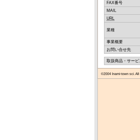
FAX番号
MAIL
URL
業種
事業概要
お問い合せ先
取扱商品・サービ
©2004 Inami-town sci. All 