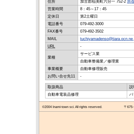
住所
加古郡稲美町六分一 752-2
所在
営業時間
8：45～17：45
定休日
第2土曜日
電話番号
079-492-3000
FAX番号
079-492-3502
MAIL
tuchiyamadenso@tiara.ocn.ne.
URL
-
サービス業
業種
自動車整備業／修理業
事業概要
自動車修理販売
お問い合せ先11
-
取扱商品
説
自動車電装品修理
バ
©2004 Inami-town sci. All rights reserved.
〒675