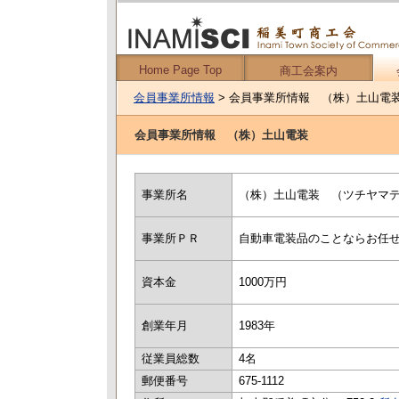
Home Page Top
商工会案内
会員事業所情報
> 会員事業所情報 （株）土山電
会員事業所情報 （株）土山電装
事業所名
（株）土山電装 （ツチヤマ
事業所ＰＲ
自動車電装品のことならお任
資本金
1000万円
創業年月
1983年
従業員総数
4名
郵便番号
675-1112