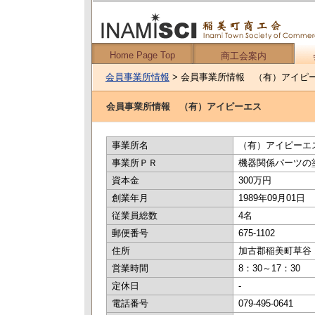
Home Page Top
商工会案内
会員事業所情報
> 会員事業所情報 （有）アイピ
会員事業所情報 （有）アイピーエス
事業所名
（有）アイピーエ
事業所ＰＲ
機器関係パーツの
資本金
300万円
創業年月
1989年09月01日
従業員総数
4名
郵便番号
675-1102
住所
加古郡稲美町草谷 1
営業時間
8：30～17：30
定休日
-
電話番号
079-495-0641