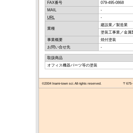
FAX番号
079-495-0868
MAIL
-
URL
-
建設業／製造業
業種
塗装工事業／金属
事業概要
焼付塗装
お問い合せ先
-
取扱商品
オフィス機器パーツ等の塗装
©2004 Inami-town sci. All rights reserved.
〒675