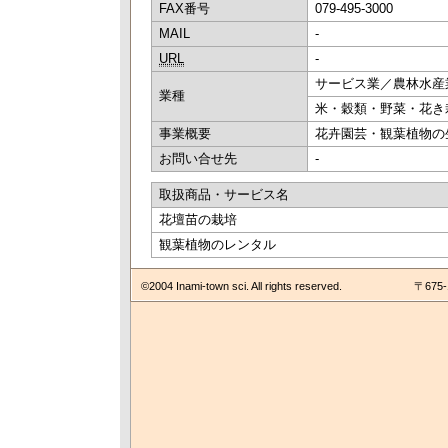
FAX番号
079-495-3000
MAIL
-
URL
-
サービス業／農林水産
業種
米・穀類・野菜・花き
事業概要
花卉園芸・観葉植物の
お問い合せ先
-
取扱商品・サービス名
花壇苗の栽培
観葉植物のレンタル
©2004 Inami-town sci. All rights reserved.
〒675