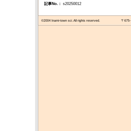
記事No.：
s20250012
©2004 Inami-town sci. All rights reserved.
〒675